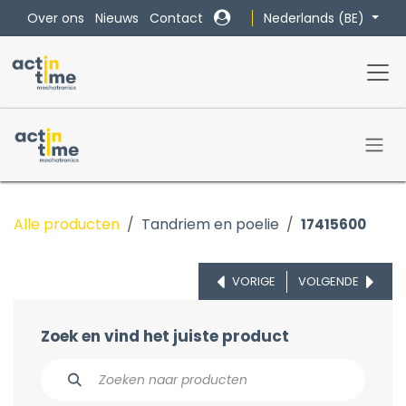
Overslaan naar inhoud
Nederlands (BE)
Over ons
Nieuws
Contact
Alle producten
Tandriem en poelie
17415600
VORIGE
VOLGENDE
Zoek en vind het juiste product