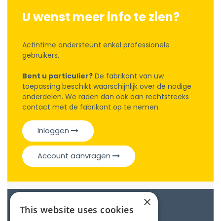
U wenst meer info te zien?
Actintime ondersteunt enkel professionele
gebruikers.
Bent u particulier?
De fabrikant van uw
toepassing beschikt waarschijnlijk over de nodige
onderdelen. We raden dan ook aan rechtstreeks
contact met de fabrikant op te nemen.
Inloggen
Account aanvragen
×
Catalogue
This website uses cookies