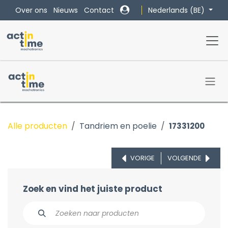
Overslaan naar inhoud
Nederlands (BE)
Over ons
Nieuws
Contact
Alle producten
Tandriem en poelie
17331200
VORIGE
VOLGENDE
Zoek en vind het juiste product