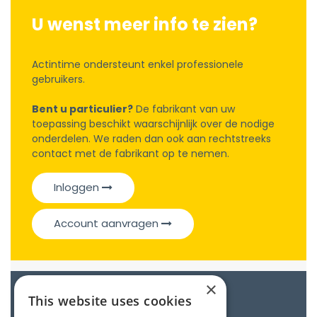
U wenst meer info te zien?
Actintime ondersteunt enkel professionele
gebruikers.
Bent u particulier?
De fabrikant van uw
toepassing beschikt waarschijnlijk over de nodige
onderdelen. We raden dan ook aan rechtstreeks
contact met de fabrikant op te nemen.
Inloggen
Account aanvragen
×
Catalogue
This website uses cookies