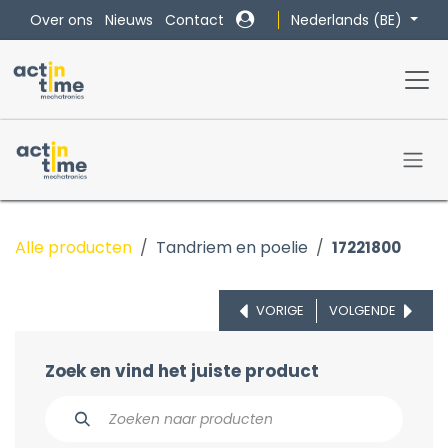
Overslaan naar inhoud
Nederlands (BE)
Over ons
Nieuws
Contact
Alle producten
Tandriem en poelie
17221800
VORIGE
VOLGENDE
Zoek en vind het juiste product