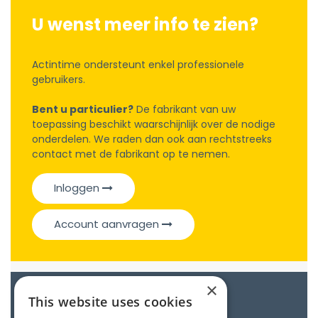
U wenst meer info te zien?
Actintime ondersteunt enkel professionele
gebruikers.
Bent u particulier?
De fabrikant van uw
toepassing beschikt waarschijnlijk over de nodige
onderdelen. We raden dan ook aan rechtstreeks
contact met de fabrikant op te nemen.
Inloggen
Account aanvragen
×
Catalogue
This website uses cookies