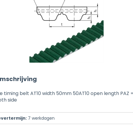
mschrijving
e timing belt AT10 width 50mm 50AT10 open length PAZ 
oth side
evertermijn:
7
werkdagen