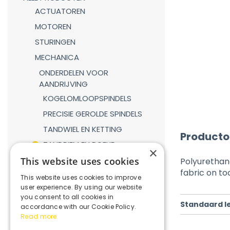
ACTUATOREN
MOTOREN
STURINGEN
MECHANICA
ONDERDELEN VOOR
AANDRIJVING
KOGELOMLOOPSPINDELS
PRECISIE GEROLDE SPINDELS
TANDWIEL EN KETTING
Producto
TANDRIEM EN POELIE
×
TANDHEUGEL EN TANDWIEL
This website uses cookies
Polyurethan
fabric on to
LINEAIRE GELEIDINGEN
This website uses cookies to improve
user experience. By using our website
GASVEREN
you consent to all cookies in
Standaard l
KOPPELINGEN
accordance with our Cookie Policy.
Read more
REDUCTIEKASTEN