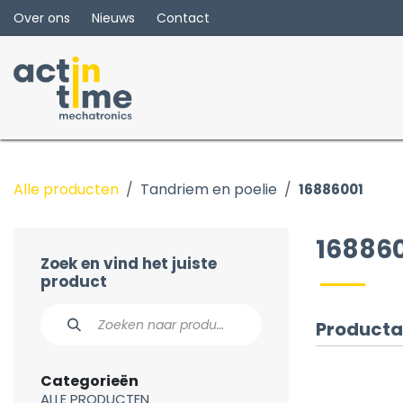
Overslaan naar inhoud
Over ons
Nieuws
Contact
Alle producten
Tandriem en poelie
16886001
16886
Zoek en vind het juiste
product
Producta
Categorieën
ALLE PRODUCTEN