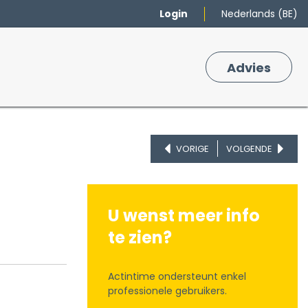
Login
Nederlands (BE)
Merken
Winkelmand
Adv
​ies
0
VORIGE
VOLGENDE
U wenst meer info
te zien?
Actintime ondersteunt enkel
professionele gebruikers.