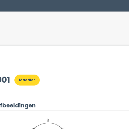
Producten
Sectoren
001
Maedler
fbeeldingen