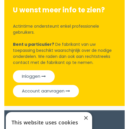
U wenst meer info te zien?
Actintime ondersteunt enkel professionele
gebruikers.
Bent u particulier?
De fabrikant van uw
toepassing beschikt waarschijnlijk over de nodige
onderdelen. We raden dan ook aan rechtstreeks
contact met de fabrikant op te nemen.
Inloggen
Account aanvragen
×
Catalogue
This website uses cookies