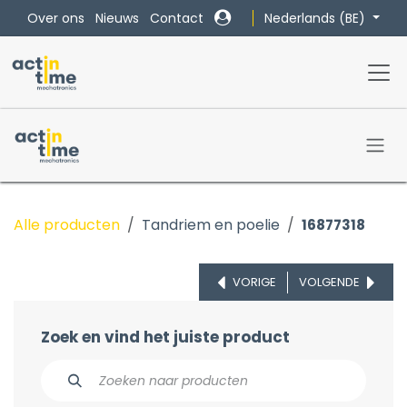
Overslaan naar inhoud
Nederlands (BE)
Over ons
Nieuws
Contact
Alle producten
Tandriem en poelie
16877318
VORIGE
VOLGENDE
Zoek en vind het juiste product