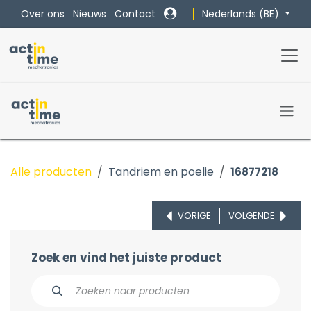
Overslaan naar inhoud
Nederlands (BE)
Over ons
Nieuws
Contact
Alle producten
Tandriem en poelie
16877218
VORIGE
VOLGENDE
Zoek en vind het juiste product