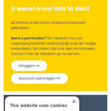
U wenst meer info te zien?
Actintime ondersteunt enkel professionele
gebruikers.
Bent u particulier?
De fabrikant van uw
toepassing beschikt waarschijnlijk over de nodige
onderdelen. We raden dan ook aan rechtstreeks
contact met de fabrikant op te nemen.
Inloggen
Account aanvragen
×
Catalogue
This website uses cookies