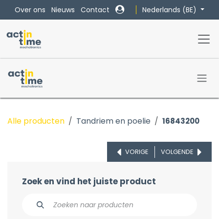
Overslaan naar inhoud
Nederlands (BE)
Over ons
Nieuws
Contact
Alle producten
Tandriem en poelie
16843200
VORIGE
VOLGENDE
Zoek en vind het juiste product