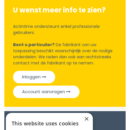
U wenst meer info te zien?
Actintime ondersteunt enkel professionele
gebruikers.
Bent u particulier?
De fabrikant van uw
toepassing beschikt waarschijnlijk over de nodige
onderdelen. We raden dan ook aan rechtstreeks
contact met de fabrikant op te nemen.
Inloggen
Account aanvragen
×
Catalogue
This website uses cookies