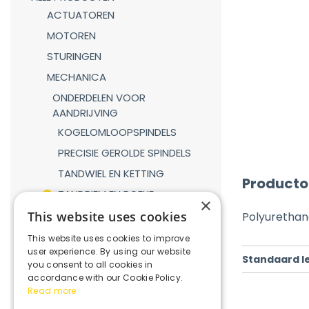
ACTUATOREN
MOTOREN
STURINGEN
MECHANICA
ONDERDELEN VOOR
AANDRIJVING
KOGELOMLOOPSPINDELS
PRECISIE GEROLDE SPINDELS
TANDWIEL EN KETTING
Producto
TANDRIEM EN POELIE
×
TANDHEUGEL EN TANDWIEL
This website uses cookies
Polyurethan
LINEAIRE GELEIDINGEN
This website uses cookies to improve
user experience. By using our website
GASVEREN
Standaard l
you consent to all cookies in
KOPPELINGEN
accordance with our Cookie Policy.
Read more
REDUCTIEKASTEN