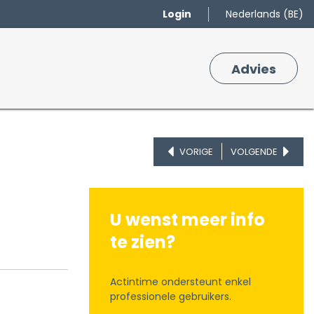
Login
Nederlands (BE)
Merken
Winkelmand
Adv
​ies
0
VORIGE
VOLGENDE
U wenst meer info
te zien?
Actintime ondersteunt enkel
professionele gebruikers.