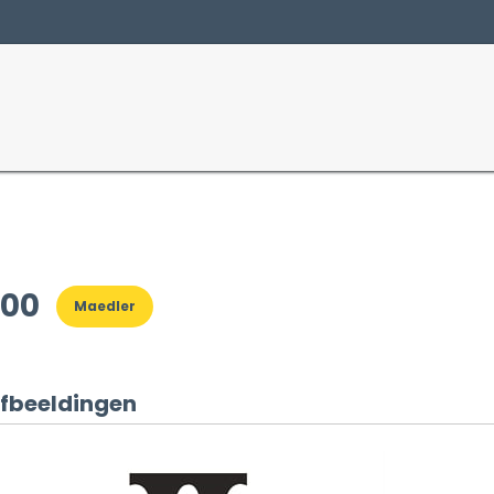
Producten
Sectoren
400
Maedler
fbeeldingen