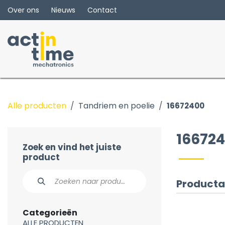
Overslaan naar inhoud
Over ons
Nieuws
Contact
Alle producten
Tandriem en poelie
16672400
16672
Zoek en vind het juiste
product
Producta
Categorieën
ALLE PRODUCTEN