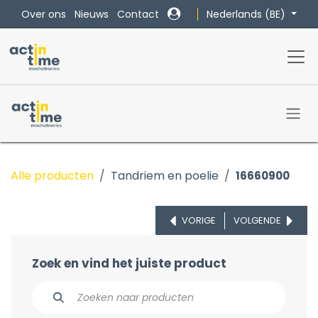
Overslaan naar inhoud
Nederlands (BE)
Over ons
Nieuws
Contact
Alle producten
Tandriem en poelie
16660900
VORIGE
VOLGENDE
Zoek en vind het juiste product