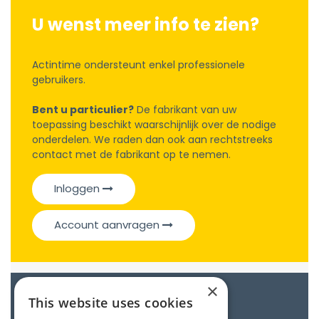
U wenst meer info te zien?
Actintime ondersteunt enkel professionele
gebruikers.
Bent u particulier?
De fabrikant van uw
toepassing beschikt waarschijnlijk over de nodige
onderdelen. We raden dan ook aan rechtstreeks
contact met de fabrikant op te nemen.
Inloggen
Account aanvragen
×
Catalogue
This website uses cookies