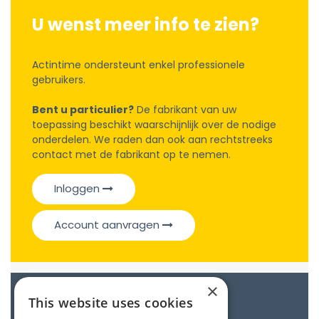
U wenst meer info te zien?
Actintime ondersteunt enkel professionele
gebruikers.
Bent u particulier?
De fabrikant van uw
toepassing beschikt waarschijnlijk over de nodige
onderdelen. We raden dan ook aan rechtstreeks
contact met de fabrikant op te nemen.
Inloggen
Account aanvragen
×
Catalogue
This website uses cookies