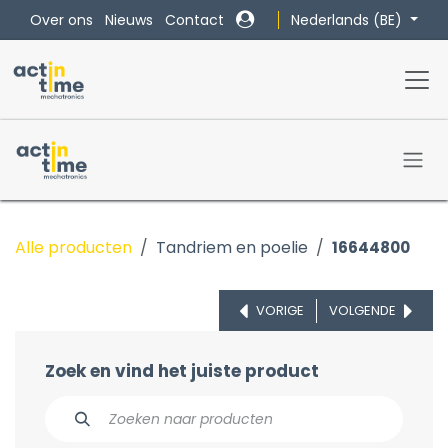
Overslaan naar inhoud
Nederlands (BE)
Over ons
Nieuws
Contact
Alle producten
Tandriem en poelie
16644800
VORIGE
VOLGENDE
Zoek en vind het juiste product