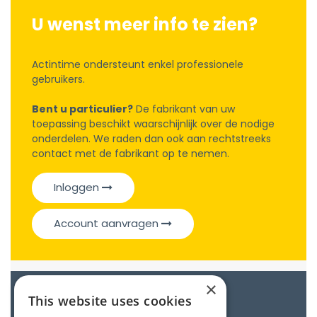
U wenst meer info te zien?
Actintime ondersteunt enkel professionele
gebruikers.
Bent u particulier?
De fabrikant van uw
toepassing beschikt waarschijnlijk over de nodige
onderdelen. We raden dan ook aan rechtstreeks
contact met de fabrikant op te nemen.
Inloggen
Account aanvragen
×
Catalogue
This website uses cookies