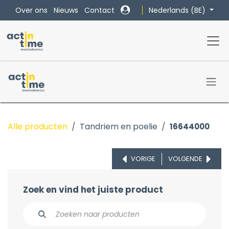
Overslaan naar inhoud
Nederlands (BE)
Over ons
Nieuws
Contact
Alle producten
Tandriem en poelie
16644000
VORIGE
VOLGENDE
Zoek en vind het juiste product