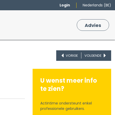
Login
Nederlands (BE)
Merken
Winkelmand
Adv
​ies
0
VORIGE
VOLGENDE
U wenst meer info
te zien?
Actintime ondersteunt enkel
professionele gebruikers.