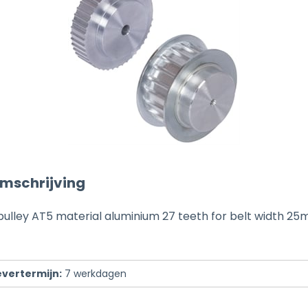
mschrijving
pulley AT5 material aluminium 27 teeth for belt width 2
evertermijn:
7
werkdagen