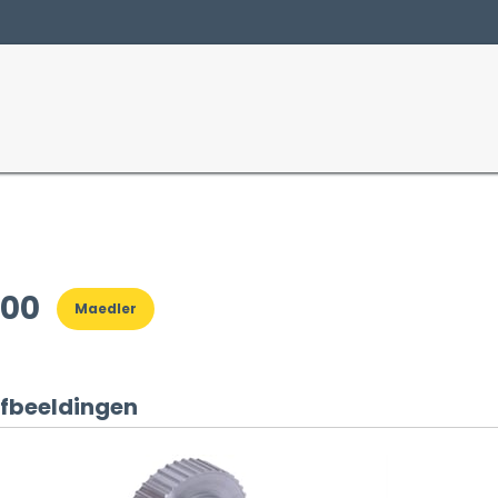
Producten
Sectoren
700
Maedler
fbeeldingen