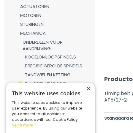
ACTUATOREN
MOTOREN
STURINGEN
MECHANICA
ONDERDELEN VOOR
AANDRIJVING
KOGELOMLOOPSPINDELS
PRECISIE GEROLDE SPINDELS
TANDWIEL EN KETTING
Producto
TANDRIEM EN POELIE
×
TANDHEUGEL EN TANDWIEL
This website uses cookies
Timing belt 
AT5/27-2
LINEAIRE GELEIDINGEN
This website uses cookies to improve
user experience. By using our website
GASVEREN
you consent to all cookies in
Standaard l
KOPPELINGEN
accordance with our Cookie Policy.
Read more
REDUCTIEKASTEN