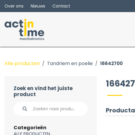
Overslaan naar inhoud
Over ons
Nieuws
Contact
Alle producten
Tandriem en poelie
16642700
16642
Zoek en vind het juiste
product
Producta
Categorieën
ALLE PRODUCTEN