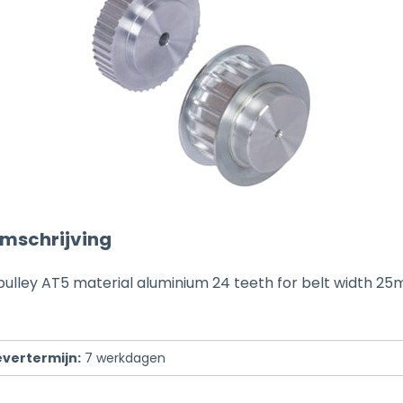
mschrijving
pulley AT5 material aluminium 24 teeth for belt width 2
evertermijn:
7
werkdagen