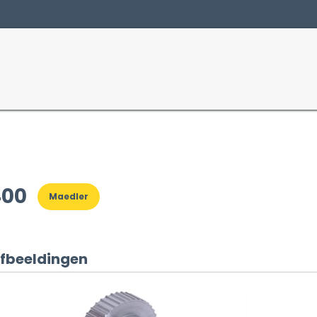
Producten
Sectoren
400
Maedler
fbeeldingen