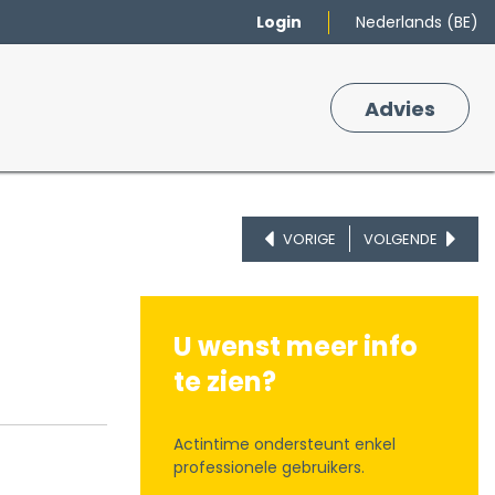
Login
Nederlands (BE)
Merken
Winkelmand
Adv
​ies
0
VORIGE
VOLGENDE
U wenst meer info
te zien?
Actintime ondersteunt enkel
professionele gebruikers.