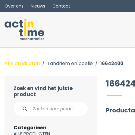
Overslaan naar inhoud
Over ons
Nieuws
Contact
Alle producten
Tandriem en poelie
16642400
16642
Zoek en vind het juiste
product
Producta
Categorieën
ALLE PRODUCTEN