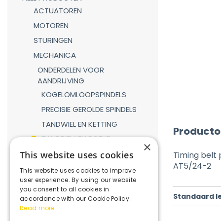
ACTUATOREN
MOTOREN
STURINGEN
MECHANICA
ONDERDELEN VOOR
AANDRIJVING
KOGELOMLOOPSPINDELS
PRECISIE GEROLDE SPINDELS
TANDWIEL EN KETTING
Producto
TANDRIEM EN POELIE
×
TANDHEUGEL EN TANDWIEL
This website uses cookies
Timing belt 
AT5/24-2
LINEAIRE GELEIDINGEN
This website uses cookies to improve
user experience. By using our website
GASVEREN
you consent to all cookies in
Standaard l
KOPPELINGEN
accordance with our Cookie Policy.
Read more
REDUCTIEKASTEN