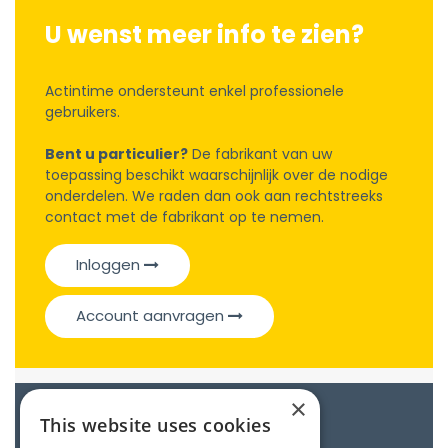
U wenst meer info te zien?
Actintime ondersteunt enkel professionele
gebruikers.
Bent u particulier?
De fabrikant van uw
toepassing beschikt waarschijnlijk over de nodige
onderdelen. We raden dan ook aan rechtstreeks
contact met de fabrikant op te nemen.
Inloggen
Account aanvragen
×
Catalogue
This website uses cookies