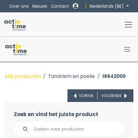
Overslaan naar inhoud
Nederlands (BE)
Over ons
Nieuws
Contact
Alle producten
Tandriem en poelie
16642000
VORIGE
VOLGENDE
Zoek en vind het juiste product