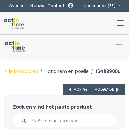
Overslaan naar inhoud
Nederlands (BE)
Over ons
Nieuws
Contact
Alle producten
Tandriem en poelie
16489900L
VORIGE
VOLGENDE
Zoek en vind het juiste product