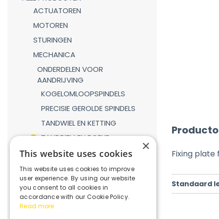
ACTUATOREN
MOTOREN
STURINGEN
MECHANICA
ONDERDELEN VOOR
AANDRIJVING
KOGELOMLOOPSPINDELS
PRECISIE GEROLDE SPINDELS
TANDWIEL EN KETTING
Producto
TANDRIEM EN POELIE
×
TANDHEUGEL EN TANDWIEL
This website uses cookies
Fixing plate
LINEAIRE GELEIDINGEN
This website uses cookies to improve
user experience. By using our website
GASVEREN
Standaard l
you consent to all cookies in
KOPPELINGEN
accordance with our Cookie Policy.
Read more
REDUCTIEKASTEN