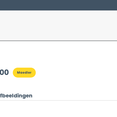
Producten
Sectoren
900
Maedler
fbeeldingen