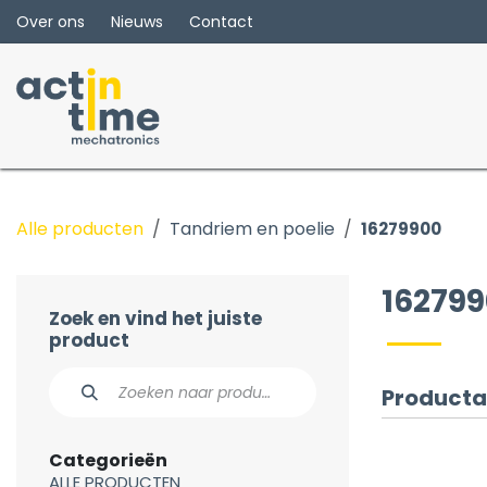
Overslaan naar inhoud
Over ons
Nieuws
Contact
Alle producten
Tandriem en poelie
16279900
16279
Zoek en vind het juiste
product
Producta
Categorieën
ALLE PRODUCTEN