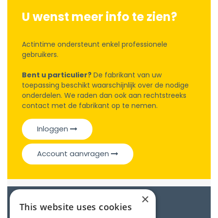
U wenst meer info te zien?
Actintime ondersteunt enkel professionele
gebruikers.
Bent u particulier?
De fabrikant van uw
toepassing beschikt waarschijnlijk over de nodige
onderdelen. We raden dan ook aan rechtstreeks
contact met de fabrikant op te nemen.
Inloggen
Account aanvragen
×
Catalogue
This website uses cookies