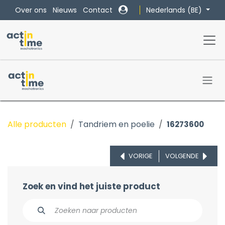
Overslaan naar inhoud
Nederlands (BE)
Over ons
Nieuws
Contact
Alle producten
Tandriem en poelie
16273600
VORIGE
VOLGENDE
Zoek en vind het juiste product