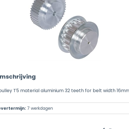
mschrijving
pulley T5 material aluminium 32 teeth for belt width 16m
evertermijn:
7
werkdagen