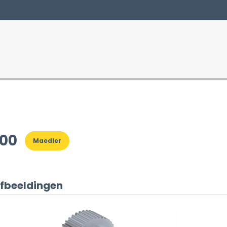
Producten
Sectoren
200
Maedler
fbeeldingen