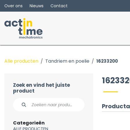
Overslaan naar inhoud
Over ons
Nieuws
Contact
Alle producten
Tandriem en poelie
16233200
16233
Zoek en vind het juiste
product
Producta
Categorieën
ALLE PRODUCTEN