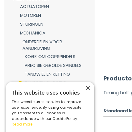
ACTUATOREN
MOTOREN
STURINGEN
MECHANICA
ONDERDELEN VOOR
AANDRIJVING
KOGELOMLOOPSPINDELS
PRECISIE GEROLDE SPINDELS
TANDWIEL EN KETTING
Producto
TANDRIEM EN POELIE
×
TANDHEUGEL EN TANDWIEL
This website uses cookies
Timing belt 
LINEAIRE GELEIDINGEN
This website uses cookies to improve
user experience. By using our website
GASVEREN
Standaard l
you consent to all cookies in
KOPPELINGEN
accordance with our Cookie Policy.
Read more
REDUCTIEKASTEN