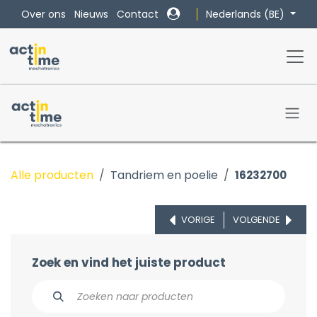
Overslaan naar inhoud
Nederlands (BE)
Over ons
Nieuws
Contact
Alle producten
Tandriem en poelie
16232700
VORIGE
VOLGENDE
Zoek en vind het juiste product