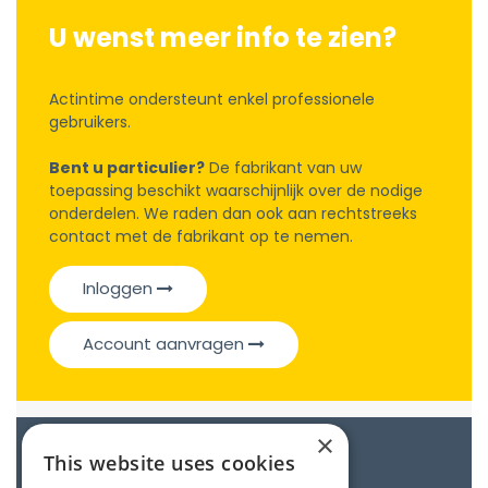
U wenst meer info te zien?
Actintime ondersteunt enkel professionele
gebruikers.
Bent u particulier?
De fabrikant van uw
toepassing beschikt waarschijnlijk over de nodige
onderdelen. We raden dan ook aan rechtstreeks
contact met de fabrikant op te nemen.
Inloggen
Account aanvragen
×
Catalogue
This website uses cookies