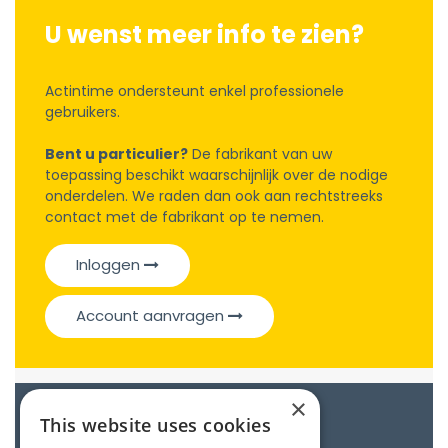
U wenst meer info te zien?
Actintime ondersteunt enkel professionele
gebruikers.
Bent u particulier?
De fabrikant van uw
toepassing beschikt waarschijnlijk over de nodige
onderdelen. We raden dan ook aan rechtstreeks
contact met de fabrikant op te nemen.
Inloggen
Account aanvragen
×
Catalogue
This website uses cookies