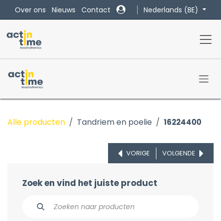
Overslaan naar inhoud
Nederlands (BE)
Over ons
Nieuws
Contact
Alle producten
Tandriem en poelie
16224400
VORIGE
VOLGENDE
Zoek en vind het juiste product