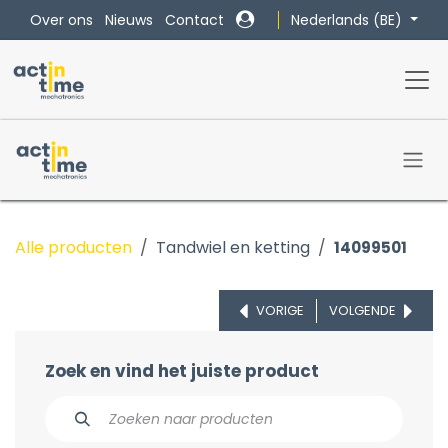
Overslaan naar inhoud
Nederlands (BE)
Over ons
Nieuws
Contact
Alle producten
Tandwiel en ketting
14099501
VORIGE
VOLGENDE
Zoek en vind het juiste product