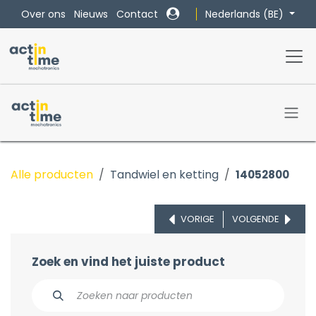
Overslaan naar inhoud
Nederlands (BE)
Over ons
Nieuws
Contact
Alle producten
Tandwiel en ketting
14052800
VORIGE
VOLGENDE
Zoek en vind het juiste product