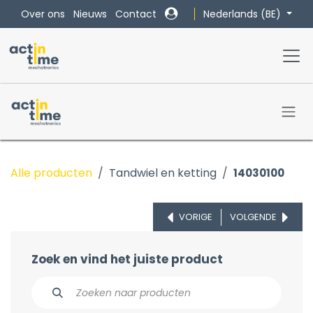
Overslaan naar inhoud
Nederlands (BE)
Over ons
Nieuws
Contact
Alle producten
Tandwiel en ketting
14030100
VORIGE
VOLGENDE
Zoek en vind het juiste product