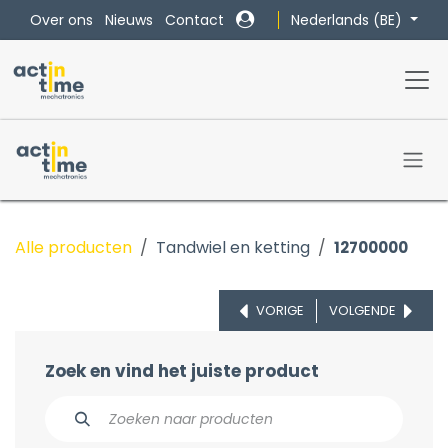
Overslaan naar inhoud
Nederlands (BE)
Over ons
Nieuws
Contact
Alle producten
Tandwiel en ketting
12700000
VORIGE
VOLGENDE
Zoek en vind het juiste product