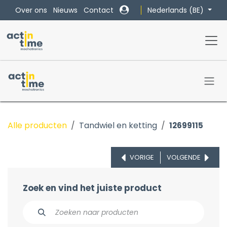
Overslaan naar inhoud
Nederlands (BE)
Over ons
Nieuws
Contact
Alle producten
Tandwiel en ketting
12699115
VORIGE
VOLGENDE
Zoek en vind het juiste product