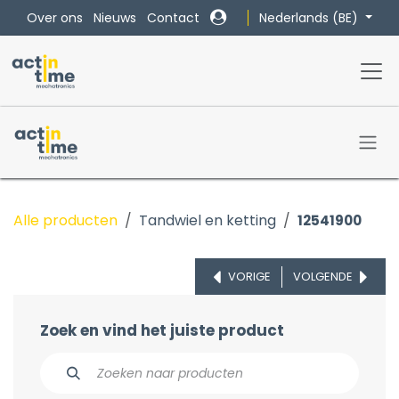
Overslaan naar inhoud
Nederlands (BE)
Over ons
Nieuws
Contact
Alle producten
Tandwiel en ketting
12541900
VORIGE
VOLGENDE
Zoek en vind het juiste product