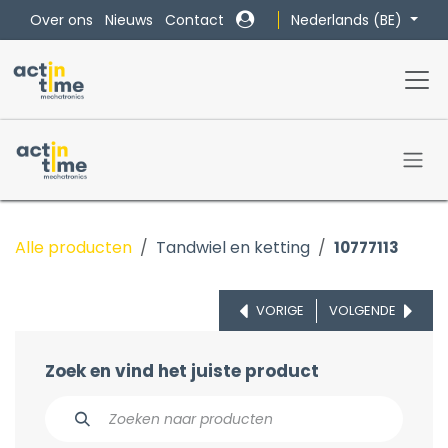
Overslaan naar inhoud
Nederlands (BE)
Over ons
Nieuws
Contact
Alle producten
Tandwiel en ketting
10777113
VORIGE
VOLGENDE
Zoek en vind het juiste product