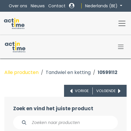
Overslaan naar inhoud
Nederlands (BE)
Over ons
Nieuws
Contact
Alle producten
Tandwiel en ketting
10599112
VORIGE
VOLGENDE
Zoek en vind het juiste product