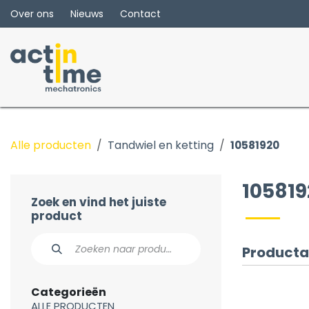
Overslaan naar inhoud
Over ons
Nieuws
Contact
Alle producten
Tandwiel en ketting
10581920
105819
Zoek en vind het juiste
product
Producta
Categorieën
ALLE PRODUCTEN