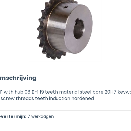
mschrijving
 with hub 08 B-1 19 teeth material steel bore 20H7 keyw
t screw threads teeth induction hardened
evertermijn:
7
werkdagen