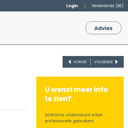
Login
Nederlands (BE)
Merken
Winkelmand
Adv
​ies
0
VORIGE
VOLGENDE
U wenst meer info
te zien?
Actintime ondersteunt enkel
professionele gebruikers.