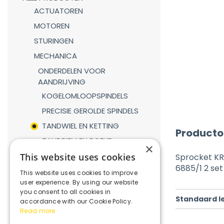
ACTUATOREN
MOTOREN
STURINGEN
MECHANICA
ONDERDELEN VOOR
AANDRIJVING
KOGELOMLOOPSPINDELS
PRECISIE GEROLDE SPINDELS
TANDWIEL EN KETTING
Producto
TANDRIEM EN POELIE
×
TANDHEUGEL EN TANDWIEL
This website uses cookies
Sprocket KRF
6885/1 2 se
LINEAIRE GELEIDINGEN
This website uses cookies to improve
user experience. By using our website
GASVEREN
you consent to all cookies in
Standaard l
KOPPELINGEN
accordance with our Cookie Policy.
Read more
REDUCTIEKASTEN