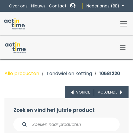
Overslaan naar inhoud
Nederlands (BE)
Over ons
Nieuws
Contact
Alle producten
Tandwiel en ketting
10581220
VORIGE
VOLGENDE
Zoek en vind het juiste product