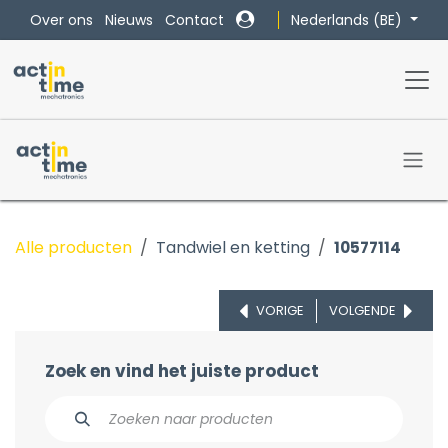
Overslaan naar inhoud
Nederlands (BE)
Over ons
Nieuws
Contact
Alle producten
Tandwiel en ketting
10577114
VORIGE
VOLGENDE
Zoek en vind het juiste product