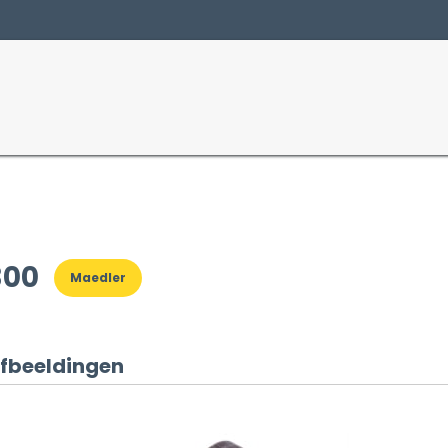
Producten
Sectoren
300
Maedler
fbeeldingen