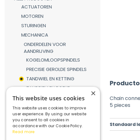
ACTUATOREN
MOTOREN
STURINGEN
MECHANICA
ONDERDELEN VOOR
AANDRIJVING
KOGELOMLOOPSPINDELS
PRECISIE GEROLDE SPINDELS
TANDWIEL EN KETTING
Producto
TANDRIEM EN POELIE
×
TANDHEUGEL EN TANDWIEL
This website uses cookies
Chain connect
5 pieces
LINEAIRE GELEIDINGEN
This website uses cookies to improve
user experience. By using our website
GASVEREN
you consent to all cookies in
Standaard l
KOPPELINGEN
accordance with our Cookie Policy.
Read more
REDUCTIEKASTEN