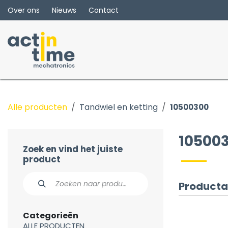
Overslaan naar inhoud
Over ons
Nieuws
Contact
Alle producten
Tandwiel en ketting
10500300
10500
Zoek en vind het juiste
product
Producta
Categorieën
ALLE PRODUCTEN