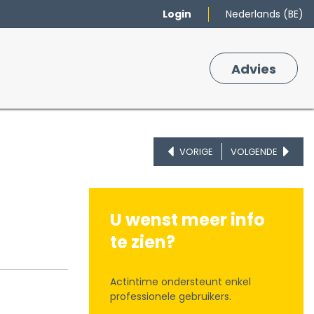
Login
Nederlands (BE)
Merken
Winkelmand
Adv
​ies
0
VORIGE
VOLGENDE
U wenst meer info
te zien?
Actintime ondersteunt enkel
professionele gebruikers.