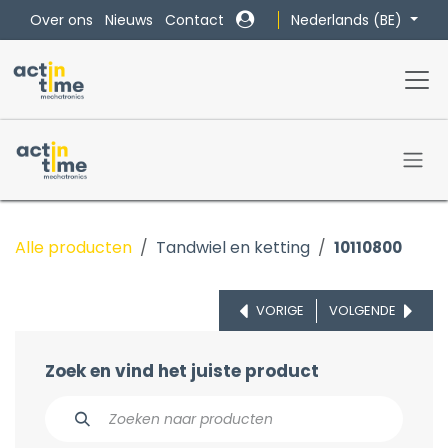
Overslaan naar inhoud
Nederlands (BE)
Over ons
Nieuws
Contact
Alle producten
Tandwiel en ketting
10110800
VORIGE
VOLGENDE
Zoek en vind het juiste product