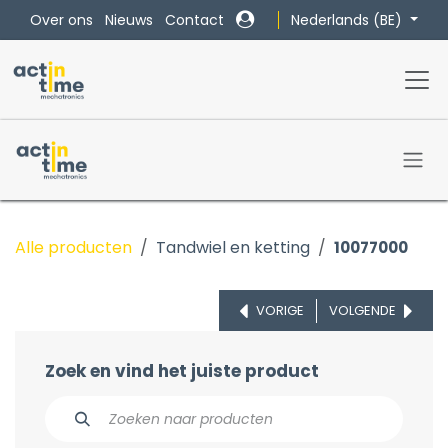
Overslaan naar inhoud
Nederlands (BE)
Over ons
Nieuws
Contact
Alle producten
Tandwiel en ketting
10077000
VORIGE
VOLGENDE
Zoek en vind het juiste product