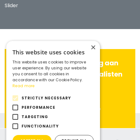
Slider
×
This website uses cookies
Advies nodig? Stel uw vraag aan
This website uses cookies to improve
user experience. By using our website
één van onze productspecialisten
you consent to all cookies in
accordance with our Cookie Policy.
Read more
Contact
STRICTLY NECESSARY
PERFORMANCE
TARGETING
FUNCTIONALITY