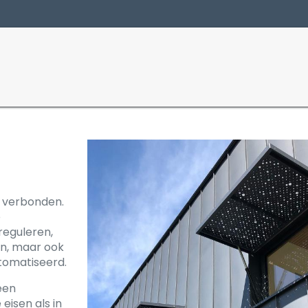
Producten
Sectoren
 verbonden.
e
reguleren,
n, maar ook
omatiseerd.
een
eisen als in