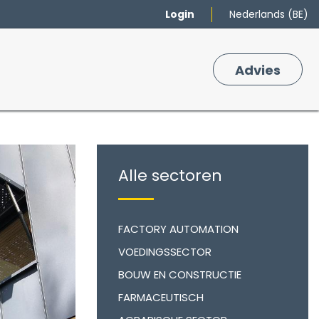
Login
Nederlands (BE)
Merken
Winkelmand
Adv
​ies
0
Alle sectoren
FACTORY AUTOMATION
VOEDINGSSECTOR
BOUW EN CONSTRUCTIE
FARMACEUTISCH