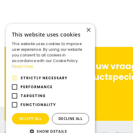
×
This website uses cookies
This website uses cookies to improve
user experience. By using our website
you consent to all cookies in
accordance with our Cookie Policy.
Advies nodig? Stel uw vra
Read more
één van onze productspeci
STRICTLY NECESSARY
PERFORMANCE
TARGETING
Contact
FUNCTIONALITY
ACCEPT ALL
DECLINE ALL
SHOW DETAILS