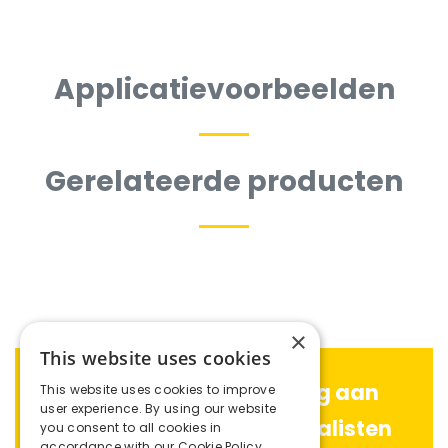
Applicatievoorbeelden
Gerelateerde producten
×
This website uses cookies
Advies nodig? Stel uw vraag aan
This website uses cookies to improve
user experience. By using our website
één van onze productspecialisten
you consent to all cookies in
accordance with our Cookie Policy.