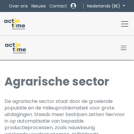
Overslaan naar inhoud
Nederlands (BE)
Over ons
Nieuws
Contact
Agrarische sector
​De agrarische sector staat door de groeiende
populatie en de milieuproblematiek voor grote
uitdagingen. Steeds meer bedrijven zetten hiervoor
in op automatisatie van bepaalde
productieprocessen, zoals nauwkeurig