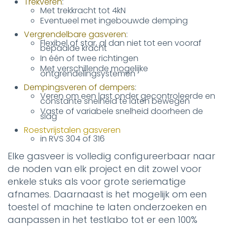
Trekveren
:
Met trekkracht tot 4kN
Eventueel met ingebouwde demping
Vergrendelbare gasveren
:
Flexibel of star, al dan niet tot een vooraf
bepaalde kracht
In één of twee richtingen
Met verschillende mogelijke
ontgrendelingsystemen
Dempingsveren of dempers
:
Veren om een last onder gecontroleerde en
constante snelheid te laten bewegen
Vaste of variabele snelheid doorheen de
slag
Roestvrijstalen gasveren
in RVS 304 of 316
Elke gasveer is volledig configureerbaar naar
de noden van elk project en dit zowel voor
enkele stuks als voor grote seriematige
afnames. Daarnaast is het mogelijk om een
toestel of machine te laten onderzoeken en
aanpassen in het testlabo tot er een 100%