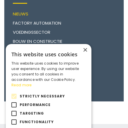
NIEUWS
FACTORY AUTOMATION
VOEDINGSSECTOR
BOUW EN CONSTRUCTIE
×
FARMACEUTISCH
This website uses cookies
AGRARISCHE SECTOR
This website uses cookies to improve
HIGH TECH SECTOR
user experience. By using our website
you consent to all cookies in
MERKEN
accordance with our Cookie Policy.
Read more
STRICTLY NECESSARY
PERFORMANCE
TARGETING
FUNCTIONALITY