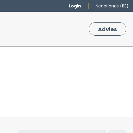
Login
Nederlands (BE)
Merken
Winkelmand
Adv
​ies
0