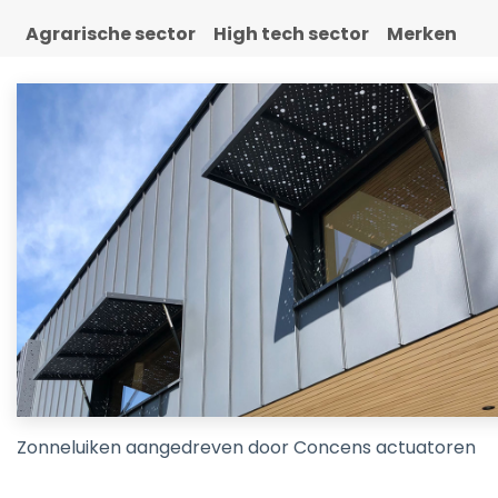
Agrarische sector
High tech sector
Merken
Zonneluiken aangedreven door Concens actuatoren